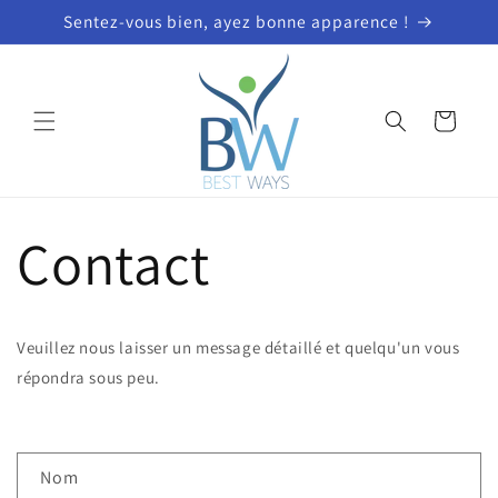
et
Sentez-vous bien, ayez bonne apparence !
passer
au
contenu
Panier
Contact
Veuillez nous laisser un message détaillé et quelqu'un vous
répondra sous peu.
F
Nom