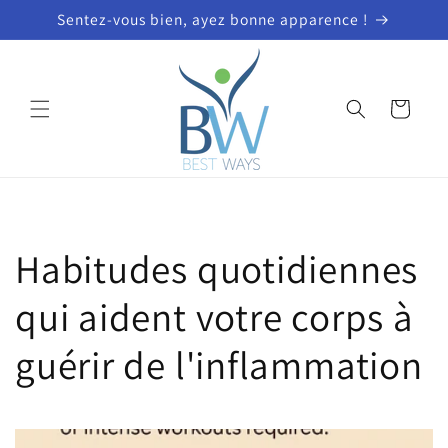
et
Sentez-vous bien, ayez bonne apparence !
passer
au
contenu
Panier
Habitudes quotidiennes
qui aident votre corps à
guérir de l'inflammation